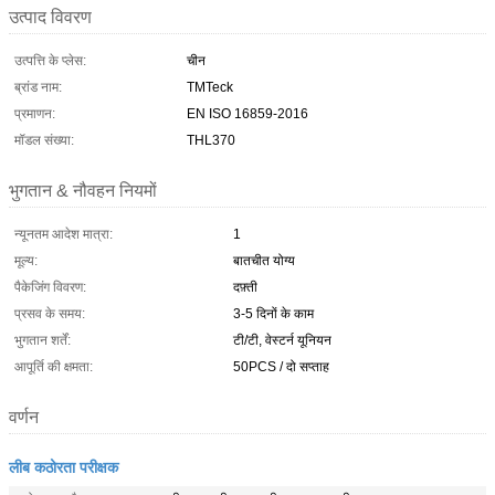
उत्पाद विवरण
उत्पत्ति के प्लेस:
चीन
ब्रांड नाम:
TMTeck
प्रमाणन:
EN ISO 16859-2016
मॉडल संख्या:
THL370
भुगतान & नौवहन नियमों
न्यूनतम आदेश मात्रा:
1
मूल्य:
बातचीत योग्य
पैकेजिंग विवरण:
दफ़्ती
प्रसव के समय:
3-5 दिनों के काम
भुगतान शर्तें:
टी/टी, वेस्टर्न यूनियन
आपूर्ति की क्षमता:
50PCS / दो सप्ताह
वर्णन
लीब कठोरता परीक्षक