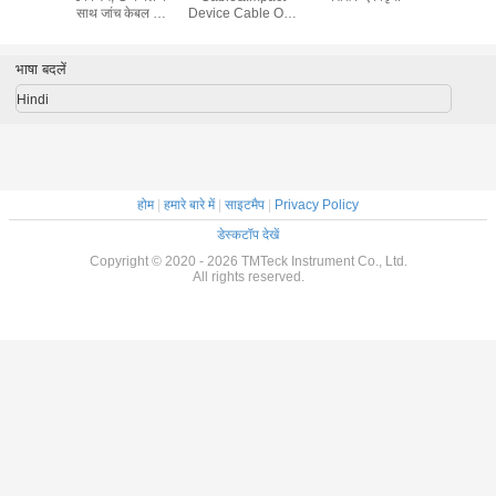
मी
साथ जांच केबल की
Device Cable Of 4
पावर स्टो
कठोरता परीक्षक के साथ
Pin Compatible
USB कने
प्रभाव ऊर्जा 90mJ
With Style Lemo
एलसीडी डि
Connector Can
भाषा बदलें
Suit For Most
China-Made
Hindi
Hardness Tester
होम
|
हमारे बारे में
|
साइटमैप
|
Privacy Policy
डेस्कटॉप देखें
Copyright © 2020 - 2026 TMTeck Instrument Co., Ltd.
All rights reserved.