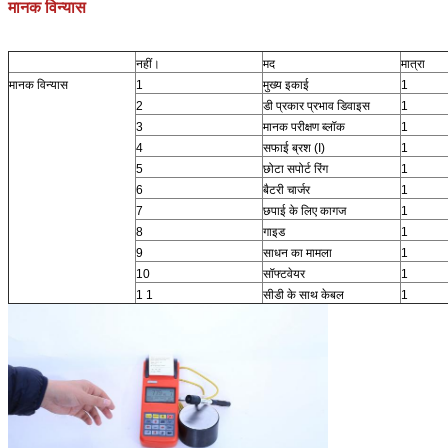
मानक विन्यास
नहीं।
मद
मात्रा
मानक विन्यास
1
मुख्य इकाई
1
2
डी प्रकार प्रभाव डिवाइस
1
3
मानक परीक्षण ब्लॉक
1
4
सफाई ब्रश (I)
1
5
छोटा सपोर्ट रिंग
1
6
बैटरी चार्जर
1
7
छपाई के लिए कागज
1
8
गाइड
1
9
साधन का मामला
1
10
सॉफ्टवेयर
1
1 1
सीडी के साथ केबल
1