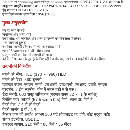
Standard according including: national standard: GB/T 17394.1-2014;
मानक के
अनुसार: राष्ट्रीय मानक: GB / T 17394.1-2014;
GB/T1172-1999
GB / T1172-1999
ईयू मानक: EN ISO 16859-2016
एएसटीएम मानक: एएसटीएम ए 956 (2012)
मुख्य अनुप्रयोग
नए नए साँचे के मरो
बियरिंग्स और अन्य भागों
दबाव पोत, भाप जनरेटर और अन्य उपकरणों का विफलता विश्लेषण
भारी काम का टुकड़ा
स्थापित मशीनरी और स्थायी रूप से इकट्ठे भागों
एक छोटे खोखले स्थान की परीक्षण सतह
धातु सामग्री के गोदाम में सामग्री की पहचान
बड़े पैमाने पर काम के टुकड़े के लिए बड़ी रेंज और बहु-मापने वाले क्षेत्रों में तेजी से परीक्षण
तकनीकी विनिर्देश
मापने की सीमा: HLD (170 ～ 960) HLD
मापने की दिशा: 360 ड्रग्री।
कठोरता स्केल: एचएल, एचबी, एचआरबी, एचआरसी, एचआरए, एचवी, एचएस
प्रदर्शन: 3 इंच स्क्रीन, चीन में सबसे बड़ी में से एक।
डेटा मेमोरी: 600 समूह अधिकतम (प्रभाव समय 32 ～ 1 के सापेक्ष)
प्रिंटिंग पेपर: चौड़ाई (57.5 width 0.5) मिमी, व्यास 30 मिमी है
बैटरी पैक: 7.4 वी ली बैटरी
बैटरी चार्जर: 9 वी / 1 ए
निरंतर काम की अवधि: लगभग 150 घंटे (बैकलाइट बंद होने, कोई मुद्रण नहीं)
संचार इंटरफ़ेस: USB1.1
रूपरेखा आयाम: 210 मिमी * 85 मिमी * 35 मीटर