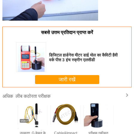
सबसे उत्तम प्रतिदान प्राप्त करें
डिजिटल हार्डनेस मीटर डाई मोल का कैविटी हैवी
वर्क पीस 3 इंच स्क्रीन एलसीडी
जारी रखें
लीब कठोरता परीक्षक
अधिक
परीक्षक के
G केबल के साथ प्रभाव
Probe
पोर्टेबल लीब कठोरता
THL210 पो
गेंद व्यास 3
उपकरण, G केबल के
Cable&Impact
परीक्षक एकीकृत
कठोरता परी