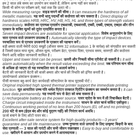
हम 2 साल लंबे समय का उपयोग कर सकते हैं, लेकिन अन्य नहीं कर सकते।
किसी भी कोण पर परीक्षण करें, यहां तक ​​कि उल्टा भी।
Wide measuring range.
वाइड मापने की सीमा।
It can measure the hardness of all
metallic materials.
यह सभी धातु पदार्थों की कठोरता को माप सकता है।
Direct display of
hardness scales HRB, HRC, HV, HB, HS, HL and three types of strength values
immediately.
कठोरता का प्रत्यक्ष प्रदर्शन एचआरबी, एचआरसी, एचवी, एचबी, एचएस, एचएल और तीन
प्रकार के शक्ति मूल्यों को तुरंत प्रदर्शित करता है।
Seven impact devices are available for special application.
विशेष अनुप्रयोग के लिए
सात प्रभाव वाले उपकरण उपलब्ध हैं।
Automatically identify the type of impact devices.
स्वचालित रूप से प्रभाव उपकरणों के प्रकार की पहचान करें।
बड़ी क्षमता वाली मेमोरी 600 समूहों (औसत समय 32 information 1 के सापेक्ष) को संग्रहीत कर सकती
है जिसमें एकल मापा मूल्य, औसत मूल्य, परीक्षण डेटा, प्रभाव दिशा, प्रभाव समय, सामग्री और कठोरता
पैमाने आदि सहित जानकारी शामिल है।
Upper and lower limit can be preset.
ऊपरी और निचली सीमा प्रीसेट हो सकती है।
It will
alarm automatically when the result value exceeding the limit.
जब परिणाम मान सीमा
से अधिक हो जाएगा तो यह स्वचालित रूप से अलार्म करेगा।
बैटरी की जानकारी बैटरी की बाकी क्षमता और चार्ज की स्थिति को इंगित करती है।
उपयोगकर्ता अंशांकन फ़ंक्शन।
पीसी मानवता बहु-कार्य डेटा कार्यवाही सॉफ्टवेयर के साथ यूएसबी पोर्ट।
Original imported high speed thermal printer support the immediate printing
function.
मूल आयातित उच्च गति थर्मल प्रिंटर तत्काल प्रिंटिंग फ़ंक्शन का समर्थन करता है।
It can
save data permanently.
यह स्थायी रूप से डेटा को बचा सकता है।
Li rechargeable battery as the power source.
पावर स्रोत के रूप में ली रिचार्जेबल बैटरी।
Charge circuit integrated inside the instrument.
साधन के अंदर चार्ज सर्किट एकीकृत।
Continuous working period of no less than 200 hours (EL off and no printing).
200 घंटे से कम (ईएल बंद और कोई मुद्रण नहीं) की निरंतर कार्य अवधि।
ऊर्जा बचाने के लिए ऑटो पावर बंद।
Excellent after-sale service system for high quality products---3 years'
guarantee and all life maintenance.
उच्च गुणवत्ता वाले उत्पादों के लिए उत्कृष्ट बिक्री के बाद
सेवा प्रणाली --- 3 साल की गारंटी और सभी जीवन रखरखाव।
Easy to buy and comfortable to
use.
खरीदने में आसान और उपयोग करने में आरामदायक।