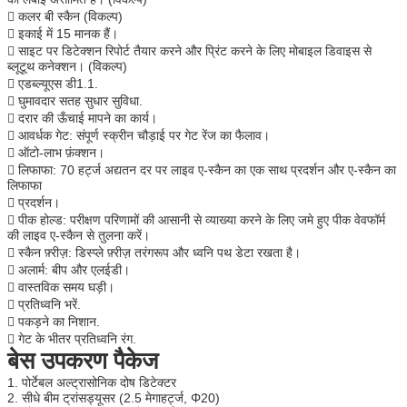

कलर बी स्कैन (विकल्प)

इकाई में 15 मानक हैं।

साइट पर डिटेक्शन रिपोर्ट तैयार करने और प्रिंट करने के लिए मोबाइल डिवाइस से
ब्लूटूथ कनेक्शन। (विकल्प)

एडब्ल्यूएस डी1.1.

घुमावदार सतह सुधार सुविधा.

दरार की ऊँचाई मापने का कार्य।

आवर्धक गेट: संपूर्ण स्क्रीन चौड़ाई पर गेट रेंज का फैलाव।

ऑटो-लाभ फ़ंक्शन।

लिफाफा: 70 हर्ट्ज अद्यतन दर पर लाइव ए-स्कैन का एक साथ प्रदर्शन और ए-स्कैन का
लिफाफा

प्रदर्शन।

पीक होल्ड: परीक्षण परिणामों की आसानी से व्याख्या करने के लिए जमे हुए पीक वेवफॉर्म
की लाइव ए-स्कैन से तुलना करें।

स्कैन फ़्रीज़: डिस्प्ले फ़्रीज़ तरंगरूप और ध्वनि पथ डेटा रखता है।

अलार्म: बीप और एलईडी।

वास्तविक समय घड़ी।

प्रतिध्वनि भरें.

पकड़ने का निशान.

गेट के भीतर प्रतिध्वनि रंग.
बेस उपकरण पैकेज
1.
पोर्टेबल अल्ट्रासोनिक दोष डिटेक्टर
2.
सीधे बीम ट्रांसड्यूसर (2.5 मेगाहर्ट्ज, Φ20)