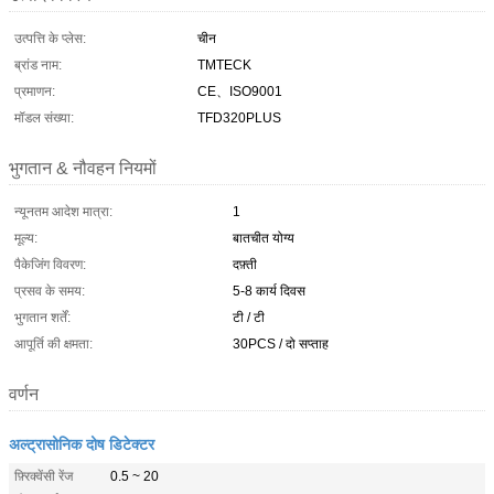
उत्पत्ति के प्लेस:
चीन
ब्रांड नाम:
TMTECK
प्रमाणन:
CE、ISO9001
मॉडल संख्या:
TFD320PLUS
भुगतान & नौवहन नियमों
न्यूनतम आदेश मात्रा:
1
मूल्य:
बातचीत योग्य
पैकेजिंग विवरण:
दफ़्ती
प्रसव के समय:
5-8 कार्य दिवस
भुगतान शर्तें:
टी / टी
आपूर्ति की क्षमता:
30PCS / दो सप्ताह
वर्णन
अल्ट्रासोनिक दोष डिटेक्टर
फ़्रिक्वेंसी रेंज
0.5 ~ 20