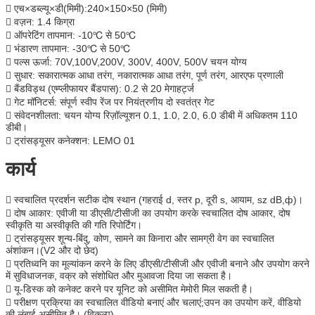

एच×डब्ल्यू×डी(मिमी):240×150×50 (मिमी)

वज़न: 1.4 किग्रा

ऑपरेटिंग तापमान: -10℃ से 50℃

भंडारण तापमान: -30℃ से 50℃

पल्स ऊर्जा: 70V,100V,200V, 300V, 400V, 500V चयन योग्य

सुधार: सकारात्मक आधा तरंग, नकारात्मक आधा तरंग, पूर्ण तरंग, आरएफ प्रणाली

बैंडविड्थ (एम्प्लीफायर बैंडपास): 0.2 से 20 मेगाहर्ट्ज

गेट मॉनिटर्स: संपूर्ण स्वीप रेंज पर नियंत्रणीय दो स्वतंत्र गेट

संवेदनशीलता: चयन योग्य रिज़ॉल्यूशन 0.1, 1.0, 2.0, 6.0 डीबी में अधिकतम 110
डीबी।

ट्रांसड्यूसर कनेक्शन: LEMO 01
कार्य

स्वचालित प्रदर्शन सटीक दोष स्थान (गहराई d, स्तर p, दूरी s, आयाम, sz dB,ф)।

दोष आकार: एवीजी या डीएसी/टीसीजी का उपयोग करके स्वचालित दोष आकार, दोष
स्वीकृति या अस्वीकृति की गति रिपोर्टिंग।

ट्रांसड्यूसर शून्य-बिंदु, कोण, सामने का किनारा और सामग्री वेग का स्वचालित
अंशांकन।(V2 और दो छेद)

प्रतिध्वनि का मूल्यांकन करने के लिए डीएसी/टीसीजी और एवीजी बनाने और उपयोग करने
में सुविधाजनक, वक्र को संशोधित और मुआवजा दिया जा सकता है।

यू-डिस्क को कनेक्ट करने पर यूनिट को असीमित मेमोरी मिल सकती है।

परीक्षण प्रक्रिया का स्वचालित वीडियो बनाएं और चलाएं;उपन का उपयोग करें, वीडियो
की लंबाई असीमित है। (विकल्प)