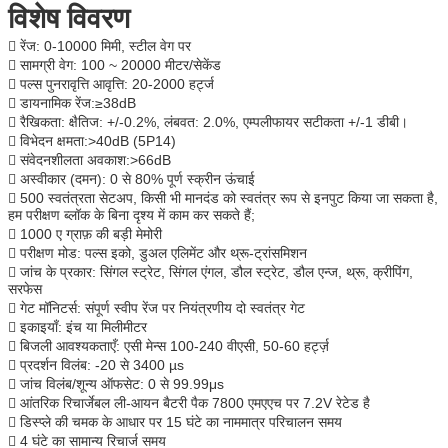
विशेष विवरण

रेंज: 0-10000 मिमी, स्टील वेग पर

सामग्री वेग: 100 ~ 20000 मीटर/सेकेंड

पल्स पुनरावृत्ति आवृत्ति: 20-2000 हर्ट्ज

डायनामिक रेंज:≥38dB

रैखिकता: क्षैतिज: +/-0.2%, लंबवत: 2.0%, एम्पलीफायर सटीकता +/-1 डीबी।

विभेदन क्षमता:>40dB (5P14)

संवेदनशीलता अवकाश:>66dB

अस्वीकार (दमन): 0 से 80% पूर्ण स्क्रीन ऊंचाई

500 स्वतंत्रता सेटअप, किसी भी मानदंड को स्वतंत्र रूप से इनपुट किया जा सकता है,
हम परीक्षण ब्लॉक के बिना दृश्य में काम कर सकते हैं;

1000 ए ग्राफ़ की बड़ी मेमोरी

परीक्षण मोड: पल्स इको, डुअल एलिमेंट और थ्रू-ट्रांसमिशन

जांच के प्रकार: सिंगल स्ट्रेट, सिंगल एंगल, डौल स्ट्रेट, डौल एन्ज, थ्रू, क्रीपिंग,
सरफेस

गेट मॉनिटर्स: संपूर्ण स्वीप रेंज पर नियंत्रणीय दो स्वतंत्र गेट

इकाइयाँ: इंच या मिलीमीटर

बिजली आवश्यकताएँ: एसी मेन्स 100-240 वीएसी, 50-60 हर्ट्ज़

प्रदर्शन विलंब: -20 से 3400 µs

जांच विलंब/शून्य ऑफसेट: 0 से 99.99μs

आंतरिक रिचार्जेबल ली-आयन बैटरी पैक 7800 एमएएच पर 7.2V रेटेड है

डिस्प्ले की चमक के आधार पर 15 घंटे का नाममात्र परिचालन समय

4 घंटे का सामान्य रिचार्ज समय