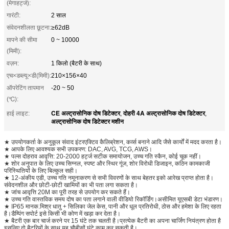
(मेगाहर्ट्ज):
गारंटी:
2 साल
संवेदनशीलता छूटना:
≥62dB
मापने की सीमा
0 ~ 10000
(मिमी):
वज़न:
1 किलो (बैटरी के साथ)
एच×डब्ल्यू×डी(मिमी):
210×156×40
ऑपरेटिंग तापमान
-20 ~ 50
(℃):
CE अल्ट्रासोनिक दोष डिटेक्टर
दोहरी 4A अल्ट्रासोनिक दोष डिटेक्टर
हाई लाइट:
,
,
अल्ट्रासोनिक दोष डिटेक्टर मशीन
★ उपयोगकर्ता के अनुकूल संवाद इंटरएक्टिव कैलिब्रेशन, कर्व्स बनाने आदि जैसे कार्यों में मदद करता है।
★ आपके लिए आवश्यक सभी उपकरण: DAC, AVG, TCG, AWS।
★ पल्स दोहराव आवृत्ति: 20-2000 हर्ट्ज सटीक समायोजन, उच्च गति स्कैन, कोई चूक नहीं।
★ शोर अनुपात के लिए उच्च सिग्नल, स्पष्ट और स्थिर गूंज, शोर विरोधी डिजाइन, कठिन कामकाजी
परिस्थितियों के लिए बिल्कुल सही।
★ 12-अंकीय एडी, उच्च गति नमूनाकरण से सभी विवरणों के साथ बेहतर इको आरेख प्राप्त होता है।
संवेदनशील और छोटी-छोटी खामियों का भी पता लगा सकता है।
★ जांच आवृत्ति 20M का पूरी तरह से उपयोग कर सकते हैं।
★ उच्च गति वास्तविक समय दोष का पता लगाने वाली वीडियो रिकॉर्डिंग।असीमित यूएसबी डेटा भंडारण।
★ IP65 मानक.मिश्र धातु + सिलिका जेल केस, पानी और धूल प्रतिरोधी, ठोस और हमेशा के लिए रहता
है।डैम्पिंग सपोर्ट इसे किसी भी कोण में खड़ा कर देता है।
★ बैटरी एक बार चार्ज करने पर 15 घंटे तक चलती है।प्रत्येक बैटरी का अपना चार्जिंग नियंत्रण होता है
इसलिए दो बैटरियों के साथ यह चौबीसों घंटे काम कर सकती है।