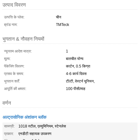
उत्पाद विवरण
उत्पत्ति के प्लेस:
चीन
ब्रांड नाम:
TMTeck
भुगतान & नौवहन नियमों
न्यूनतम आदेश मात्रा:
1
मूल्य:
बातचीत योग्य
पैकेजिंग विवरण:
कार्टन, 0.5 किग्रा
प्रसव के समय:
4-6 कार्य दिवस
भुगतान शर्तें:
टी/टी, वेस्टर्न यूनियन,
आपूर्ति की क्षमता:
100 पीसी/माह
वर्णन
अल्ट्रासोनिक अंशांकन ब्लॉक
सामग्री:
1018 स्टील, एल्युमिनियम, स्टेनलेस
प्रकार:
एनडीटी सहायक उपकरण