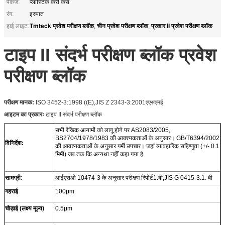
पैकेज:
प्लास्टिक कैरी केस
रंग:
इस्पात
Tmteck प्रवेश परीक्षण ब्लॉक
चीन प्रवेश परीक्षण ब्लॉक
प्रकार II प्रवेश परीक्षण ब्लॉक
हाई लाइट:
,
,
टाइप II संदर्भ परीक्षण ब्लॉक प्रवेश
परीक्षण ब्लॉक
परीक्षण मानक:
ISO 3452-3:1998 ((E),JIS Z 2343-3:2001एएसएमई
आइटम का प्रकारः
टाइप II संदर्भ परीक्षण ब्लॉक
सभी रैखिक आयामों को लागू होने पर AS2083/2005,
BS2704/1978/1983 की आवश्यकताओं के अनुसार। GB/T6394/2002
विनिर्देश:
की आवश्यकताओं के अनुसार गर्मी उपचार। जहां व्यावहारिक सहिष्णुता (+/- 0.1
मिमी) जब तक कि अन्यथा नहीं कहा गया है.
सामग्री
:
आईएसओ 10474-3 के अनुसार परीक्षण रिपोर्ट1.बी,JIS G 0415-3.1. बी
गहराई
100μm
चौड़ाई (लक्ष्य मूल्य)
0.5μm