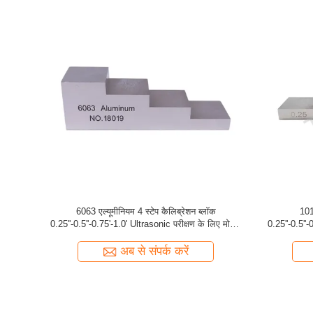
'-1.5''-2.0''
डिजिटल पिट गेज
सेट में 7 पीस/स
इज़ वाला 304
ब्लॉक
अब से संपर्क करें