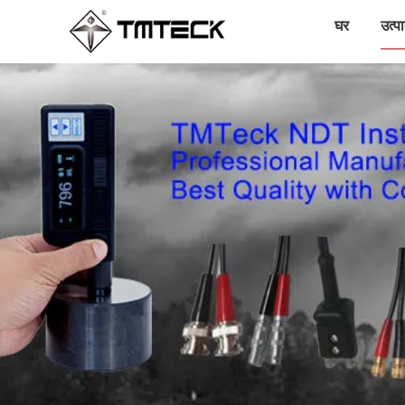
घर
उत्पा