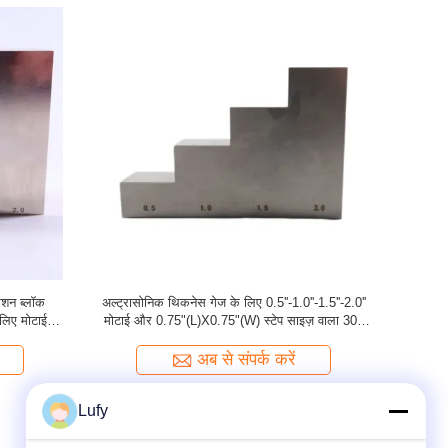
कोडर 15 पिन
डिजिटल पुल ऑफ एडहेसन टेस्टर TP55/Z
6063 एल
(PsiaTester)
0.25''-0.5''-0
अब से संपर्क करें
Lufy