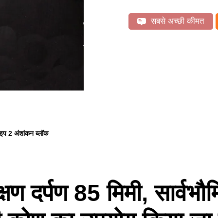
सबसे अच्छी कीमत
इप 2 अंशांकन ब्लॉक
्षण दर्पण 85 मिमी, सार्वभ