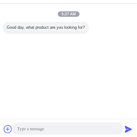
हमसे संपर्क करें
डिजिटल पिट गेज
5:27 AM
हमसे संपर्क करें
Good day, what product are you looking for?
1 / 5
भाषा बदलें
Hindi
होम
|
हमारे बारे में
|
साइटमैप
|
Privacy Policy
डेस्कटॉप देखें
Copyright © 2020 - 2026 TMTeck Instrument Co., Ltd.
All rights reserved.
चैट
एक बोली का अनुरोध